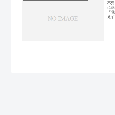
不要
に商
「電
えず.