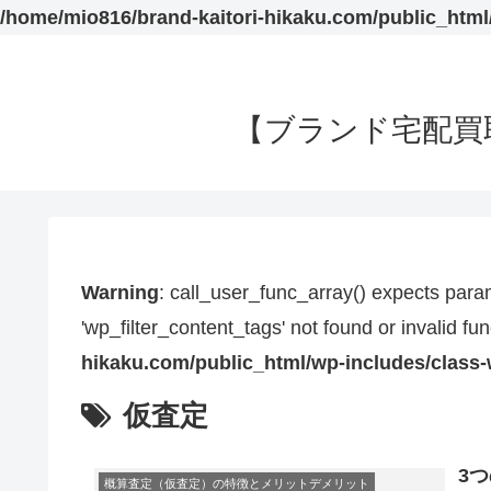
/home/mio816/brand-kaitori-hikaku.com/public_htm
【ブランド宅配買
Warning
: call_user_func_array() expects param
'wp_filter_content_tags' not found or invalid f
hikaku.com/public_html/wp-includes/class
仮査定
3
概算査定（仮査定）の特徴とメリットデメリット