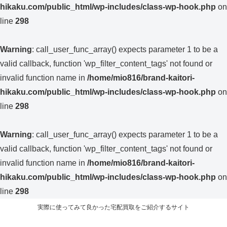
hikaku.com/public_html/wp-includes/class-wp-hook.php
on
line
298
Warning
: call_user_func_array() expects parameter 1 to be a
valid callback, function 'wp_filter_content_tags' not found or
invalid function name in
/home/mio816/brand-kaitori-
hikaku.com/public_html/wp-includes/class-wp-hook.php
on
line
298
Warning
: call_user_func_array() expects parameter 1 to be a
valid callback, function 'wp_filter_content_tags' not found or
invalid function name in
/home/mio816/brand-kaitori-
hikaku.com/public_html/wp-includes/class-wp-hook.php
on
line
298
実際に使ってみて良かった宅配買取をご紹介するサイト