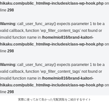
hikaku.com/public_html/wp-includes/class-wp-hook.php
on
line
298
Warning
: call_user_func_array() expects parameter 1 to be a
valid callback, function 'wp_filter_content_tags' not found or
invalid function name in
/home/mio816/brand-kaitori-
hikaku.com/public_html/wp-includes/class-wp-hook.php
on
line
298
Warning
: call_user_func_array() expects parameter 1 to be a
valid callback, function 'wp_filter_content_tags' not found or
invalid function name in
/home/mio816/brand-kaitori-
hikaku.com/public_html/wp-includes/class-wp-hook.php
on
line
298
実際に使ってみて良かった宅配買取をご紹介するサイト