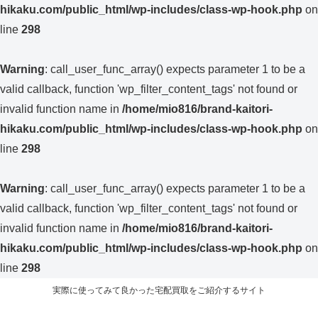
hikaku.com/public_html/wp-includes/class-wp-hook.php
on
line
298
Warning
: call_user_func_array() expects parameter 1 to be a
valid callback, function 'wp_filter_content_tags' not found or
invalid function name in
/home/mio816/brand-kaitori-
hikaku.com/public_html/wp-includes/class-wp-hook.php
on
line
298
Warning
: call_user_func_array() expects parameter 1 to be a
valid callback, function 'wp_filter_content_tags' not found or
invalid function name in
/home/mio816/brand-kaitori-
hikaku.com/public_html/wp-includes/class-wp-hook.php
on
line
298
実際に使ってみて良かった宅配買取をご紹介するサイト